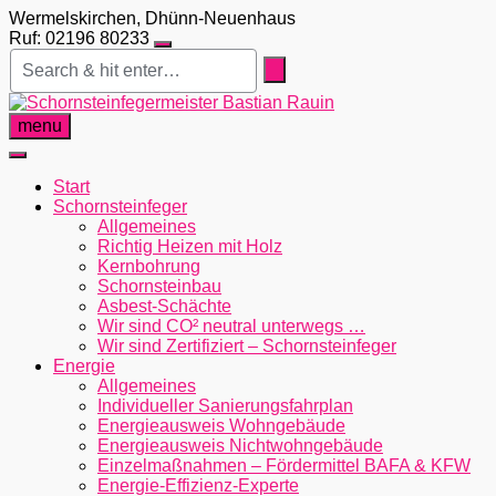
Skip
Wermelskirchen, Dhünn-Neuenhaus
to
Ruf: 02196 80233
content
menu
Start
Schornsteinfeger
Allgemeines
Richtig Heizen mit Holz
Kernbohrung
Schornsteinbau
Asbest-Schächte
Wir sind CO² neutral unterwegs …
Wir sind Zertifiziert – Schornsteinfeger
Energie
Allgemeines
Individueller Sanierungsfahrplan
Energieausweis Wohngebäude
Energieausweis Nichtwohngebäude
Einzelmaßnahmen – Fördermittel BAFA & KFW
Energie-Effizienz-Experte