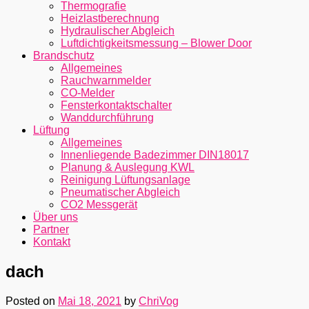
Thermografie
Heizlastberechnung
Hydraulischer Abgleich
Luftdichtigkeitsmessung – Blower Door
Brandschutz
Allgemeines
Rauchwarnmelder
CO-Melder
Fensterkontaktschalter
Wanddurchführung
Lüftung
Allgemeines
Innenliegende Badezimmer DIN18017
Planung & Auslegung KWL
Reinigung Lüftungsanlage
Pneumatischer Abgleich
CO2 Messgerät
Über uns
Partner
Kontakt
dach
Posted on
Mai 18, 2021
by
ChriVog