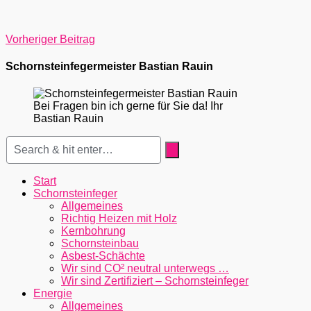
Post
Vorheriger Beitrag
navigation
Schornsteinfegermeister Bastian Rauin
Bei Fragen bin ich gerne für Sie da! Ihr
Bastian Rauin
Start
Schornsteinfeger
Allgemeines
Richtig Heizen mit Holz
Kernbohrung
Schornsteinbau
Asbest-Schächte
Wir sind CO² neutral unterwegs …
Wir sind Zertifiziert – Schornsteinfeger
Energie
Allgemeines