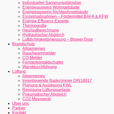
Individueller Sanierungsfahrplan
Energieausweis Wohngebäude
Energieausweis Nichtwohngebäude
Einzelmaßnahmen – Fördermittel BAFA & KFW
Energie-Effizienz-Experte
Thermografie
Heizlastberechnung
Hydraulischer Abgleich
Luftdichtigkeitsmessung – Blower Door
Brandschutz
Allgemeines
Rauchwarnmelder
CO-Melder
Fensterkontaktschalter
Wanddurchführung
Lüftung
Allgemeines
Innenliegende Badezimmer DIN18017
Planung & Auslegung KWL
Reinigung Lüftungsanlage
Pneumatischer Abgleich
CO2 Messgerät
Über uns
Partner
Kontakt