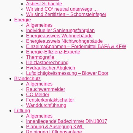
Asbest-Schächte
Wir sind CO² neutral unterwegs …
Wir sind Zertifiziert – Schornsteinfeger
Energie
Allgemeines
Individueller Sanierungsfahrplan
Energieausweis Wohngebäude
Energieausweis Nichtwohngebäude
Einzelmaßnahmen – Fördermittel BAFA & KFW
Energie-Effizienz-Experte
Thermografie
Heizlastberechnung
Hydraulischer Abgleich
Luftdichtigkeitsmessung – Blower Door
Brandschutz
Allgemeines
Rauchwarnmelder
CO-Melder
Fensterkontaktschalter
Wanddurchführung
Lüftung
Allgemeines
Innenliegende Badezimmer DIN18017
Planung & Auslegung KWL
Reinigung Lüftungsanlage