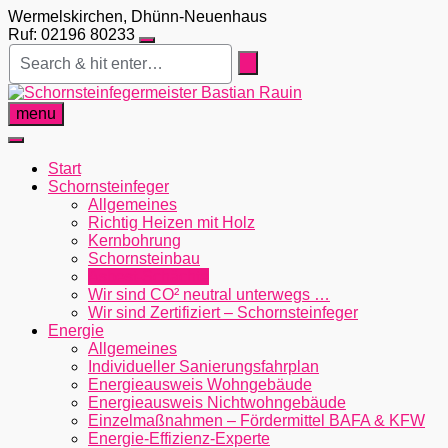
Skip
Wermelskirchen, Dhünn-Neuenhaus
to
Ruf: 02196 80233
content
menu
Start
Schornsteinfeger
Allgemeines
Richtig Heizen mit Holz
Kernbohrung
Schornsteinbau
Asbest-Schächte
Wir sind CO² neutral unterwegs …
Wir sind Zertifiziert – Schornsteinfeger
Energie
Allgemeines
Individueller Sanierungsfahrplan
Energieausweis Wohngebäude
Energieausweis Nichtwohngebäude
Einzelmaßnahmen – Fördermittel BAFA & KFW
Energie-Effizienz-Experte