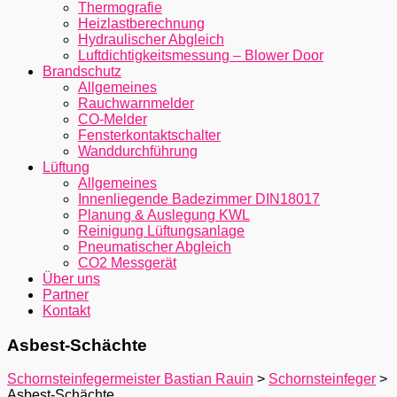
Thermografie
Heizlastberechnung
Hydraulischer Abgleich
Luftdichtigkeitsmessung – Blower Door
Brandschutz
Allgemeines
Rauchwarnmelder
CO-Melder
Fensterkontaktschalter
Wanddurchführung
Lüftung
Allgemeines
Innenliegende Badezimmer DIN18017
Planung & Auslegung KWL
Reinigung Lüftungsanlage
Pneumatischer Abgleich
CO2 Messgerät
Über uns
Partner
Kontakt
Asbest-Schächte
Schornsteinfegermeister Bastian Rauin
>
Schornsteinfeger
>
Asbest-Schächte