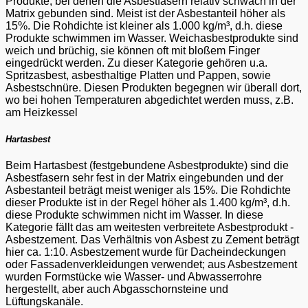
Produkte, bei denen die Asbestfasern relativ schwach in der
Matrix gebunden sind. Meist ist der Asbestanteil höher als
15%. Die Rohdichte ist kleiner als 1.000 kg/m³, d.h. diese
Produkte schwimmen im Wasser. Weichasbestprodukte sind
weich und brüchig, sie können oft mit bloßem Finger
eingedrückt werden. Zu dieser Kategorie gehören u.a.
Spritzasbest, asbesthaltige Platten und Pappen, sowie
Asbestschnüre. Diesen Produkten begegnen wir überall dort,
wo bei hohen Temperaturen abgedichtet werden muss, z.B.
am Heizkessel
Hartasbest
Beim Hartasbest (festgebundene Asbestprodukte) sind die
Asbestfasern sehr fest in der Matrix eingebunden und der
Asbestanteil beträgt meist weniger als 15%. Die Rohdichte
dieser Produkte ist in der Regel höher als 1.400 kg/m³, d.h.
diese Produkte schwimmen nicht im Wasser. In diese
Kategorie fällt das am weitesten verbreitete Asbestprodukt -
Asbestzement. Das Verhältnis von Asbest zu Zement beträgt
hier ca. 1:10. Asbestzement wurde für Dacheindeckungen
oder Fassadenverkleidungen verwendet; aus Asbestzement
wurden Formstücke wie Wasser- und Abwasserrohre
hergestellt, aber auch Abgasschornsteine und
Lüftungskanäle.