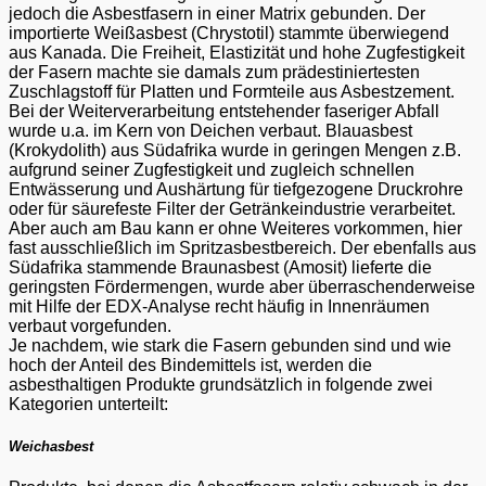
jedoch die Asbestfasern in einer Matrix gebunden. Der
importierte Weißasbest (Chrystotil) stammte überwiegend
aus Kanada. Die Freiheit, Elastizität und hohe Zugfestigkeit
der Fasern machte sie damals zum prädestiniertesten
Zuschlagstoff für Platten und Formteile aus Asbestzement.
Bei der Weiterverarbeitung entstehender faseriger Abfall
wurde u.a. im Kern von Deichen verbaut. Blauasbest
(Krokydolith) aus Südafrika wurde in geringen Mengen z.B.
aufgrund seiner Zugfestigkeit und zugleich schnellen
Entwässerung und Aushärtung für tiefgezogene Druckrohre
oder für säurefeste Filter der Getränkeindustrie verarbeitet.
Aber auch am Bau kann er ohne Weiteres vorkommen, hier
fast ausschließlich im Spritzasbestbereich. Der ebenfalls aus
Südafrika stammende Braunasbest (Amosit) lieferte die
geringsten Fördermengen, wurde aber überraschenderweise
mit Hilfe der EDX-Analyse recht häufig in Innenräumen
verbaut vorgefunden.
Je nachdem, wie stark die Fasern gebunden sind und wie
hoch der Anteil des Bindemittels ist, werden die
asbesthaltigen Produkte grundsätzlich in folgende zwei
Kategorien unterteilt:
Weichasbest