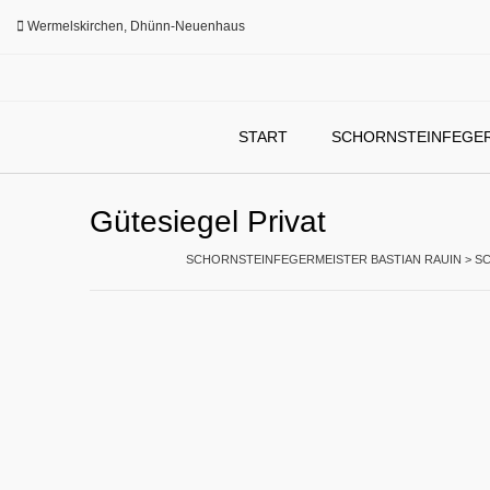
Skip
Wermelskirchen, Dhünn-Neuenhaus
to
content
START
SCHORNSTEINFEGE
Gütesiegel Privat
SCHORNSTEINFEGERMEISTER BASTIAN RAUIN
>
S