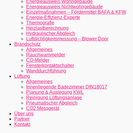
Energieausweis Wohngebäude
Energieausweis Nichtwohngebäude
Einzelmaßnahmen – Fördermittel BAFA & KFW
Energie-Effizienz-Experte
Thermografie
Heizlastberechnung
Hydraulischer Abgleich
Luftdichtigkeitsmessung – Blower Door
Brandschutz
Allgemeines
Rauchwarnmelder
CO-Melder
Fensterkontaktschalter
Wanddurchführung
Lüftung
Allgemeines
Innenliegende Badezimmer DIN18017
Planung & Auslegung KWL
Reinigung Lüftungsanlage
Pneumatischer Abgleich
CO2 Messgerät
Über uns
Partner
Kontakt