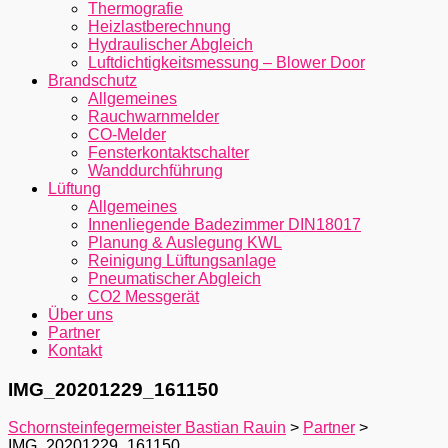
Thermografie
Heizlastberechnung
Hydraulischer Abgleich
Luftdichtigkeitsmessung – Blower Door
Brandschutz
Allgemeines
Rauchwarnmelder
CO-Melder
Fensterkontaktschalter
Wanddurchführung
Lüftung
Allgemeines
Innenliegende Badezimmer DIN18017
Planung & Auslegung KWL
Reinigung Lüftungsanlage
Pneumatischer Abgleich
CO2 Messgerät
Über uns
Partner
Kontakt
IMG_20201229_161150
Schornsteinfegermeister Bastian Rauin
>
Partner
>
IMG_20201229_161150