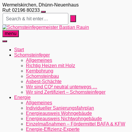
Skip
Wermelskirchen, Dhünn-Neuenhaus
to
Ruf: 02196 80233
content
menu
Start
Schornsteinfeger
Allgemeines
Richtig Heizen mit Holz
Kernbohrung
Schornsteinbau
Asbest-Schächte
Wir sind CO² neutral unterwegs …
Wir sind Zertifiziert – Schornsteinfeger
Energie
Allgemeines
Individueller Sanierungsfahrplan
Energieausweis Wohngebäude
Energieausweis Nichtwohngebäude
Einzelmaßnahmen – Fördermittel BAFA & KFW
Energie-Effizienz-Experte