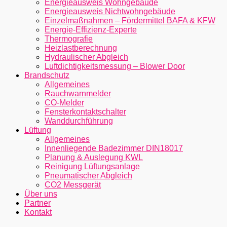
Energieausweis Wohngebäude
Energieausweis Nichtwohngebäude
Einzelmaßnahmen – Fördermittel BAFA & KFW
Energie-Effizienz-Experte
Thermografie
Heizlastberechnung
Hydraulischer Abgleich
Luftdichtigkeitsmessung – Blower Door
Brandschutz
Allgemeines
Rauchwarnmelder
CO-Melder
Fensterkontaktschalter
Wanddurchführung
Lüftung
Allgemeines
Innenliegende Badezimmer DIN18017
Planung & Auslegung KWL
Reinigung Lüftungsanlage
Pneumatischer Abgleich
CO2 Messgerät
Über uns
Partner
Kontakt