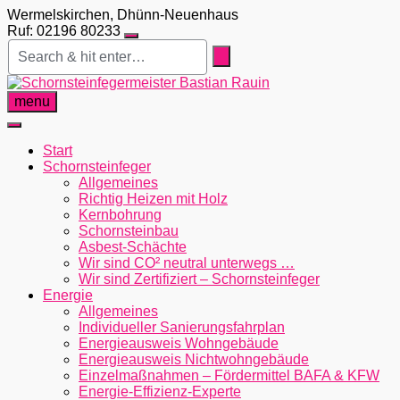
Skip
Wermelskirchen, Dhünn-Neuenhaus
to
Ruf: 02196 80233
content
menu
Start
Schornsteinfeger
Allgemeines
Richtig Heizen mit Holz
Kernbohrung
Schornsteinbau
Asbest-Schächte
Wir sind CO² neutral unterwegs …
Wir sind Zertifiziert – Schornsteinfeger
Energie
Allgemeines
Individueller Sanierungsfahrplan
Energieausweis Wohngebäude
Energieausweis Nichtwohngebäude
Einzelmaßnahmen – Fördermittel BAFA & KFW
Energie-Effizienz-Experte