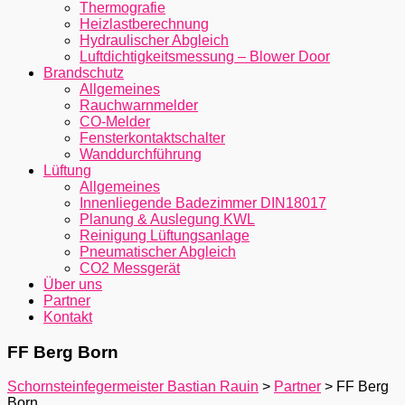
Thermografie
Heizlastberechnung
Hydraulischer Abgleich
Luftdichtigkeitsmessung – Blower Door
Brandschutz
Allgemeines
Rauchwarnmelder
CO-Melder
Fensterkontaktschalter
Wanddurchführung
Lüftung
Allgemeines
Innenliegende Badezimmer DIN18017
Planung & Auslegung KWL
Reinigung Lüftungsanlage
Pneumatischer Abgleich
CO2 Messgerät
Über uns
Partner
Kontakt
FF Berg Born
Schornsteinfegermeister Bastian Rauin
>
Partner
>
FF Berg
Born