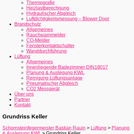
Thermografie
Heizlastberechnung
Hydraulischer Abgleich
Luftdichtigkeitsmessung – Blower Door
Brandschutz
Allgemeines
Rauchwarnmelder
CO-Melder
Fensterkontaktschalter
Wanddurchführung
Lüftung
Allgemeines
Innenliegende Badezimmer DIN18017
Planung & Auslegung KWL
Reinigung Lüftungsanlage
Pneumatischer Abgleich
CO2 Messgerät
Über uns
Partner
Kontakt
Grundriss Keller
Schornsteinfegermeister Bastian Rauin
>
Lüftung
>
Planung
& Auslegung KWL
>
Grundriss Keller