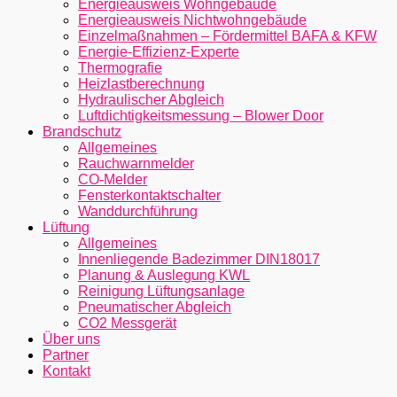
Energieausweis Wohngebäude
Energieausweis Nichtwohngebäude
Einzelmaßnahmen – Fördermittel BAFA & KFW
Energie-Effizienz-Experte
Thermografie
Heizlastberechnung
Hydraulischer Abgleich
Luftdichtigkeitsmessung – Blower Door
Brandschutz
Allgemeines
Rauchwarnmelder
CO-Melder
Fensterkontaktschalter
Wanddurchführung
Lüftung
Allgemeines
Innenliegende Badezimmer DIN18017
Planung & Auslegung KWL
Reinigung Lüftungsanlage
Pneumatischer Abgleich
CO2 Messgerät
Über uns
Partner
Kontakt