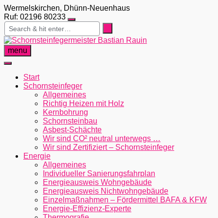
Skip
Wermelskirchen, Dhünn-Neuenhaus
to
Ruf: 02196 80233
content
menu
Start
Schornsteinfeger
Allgemeines
Richtig Heizen mit Holz
Kernbohrung
Schornsteinbau
Asbest-Schächte
Wir sind CO² neutral unterwegs …
Wir sind Zertifiziert – Schornsteinfeger
Energie
Allgemeines
Individueller Sanierungsfahrplan
Energieausweis Wohngebäude
Energieausweis Nichtwohngebäude
Einzelmaßnahmen – Fördermittel BAFA & KFW
Energie-Effizienz-Experte
Thermografie