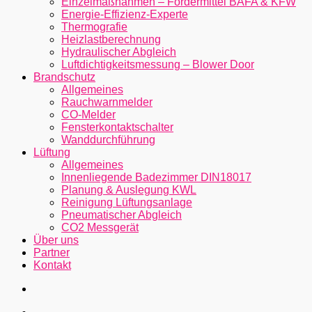
Einzelmaßnahmen – Fördermittel BAFA & KFW
Energie-Effizienz-Experte
Thermografie
Heizlastberechnung
Hydraulischer Abgleich
Luftdichtigkeitsmessung – Blower Door
Brandschutz
Allgemeines
Rauchwarnmelder
CO-Melder
Fensterkontaktschalter
Wanddurchführung
Lüftung
Allgemeines
Innenliegende Badezimmer DIN18017
Planung & Auslegung KWL
Reinigung Lüftungsanlage
Pneumatischer Abgleich
CO2 Messgerät
Über uns
Partner
Kontakt