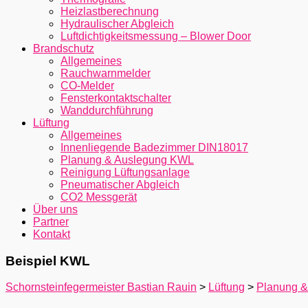
Heizlastberechnung
Hydraulischer Abgleich
Luftdichtigkeitsmessung – Blower Door
Brandschutz
Allgemeines
Rauchwarnmelder
CO-Melder
Fensterkontaktschalter
Wanddurchführung
Lüftung
Allgemeines
Innenliegende Badezimmer DIN18017
Planung & Auslegung KWL
Reinigung Lüftungsanlage
Pneumatischer Abgleich
CO2 Messgerät
Über uns
Partner
Kontakt
Beispiel KWL
Schornsteinfegermeister Bastian Rauin
>
Lüftung
>
Planung 