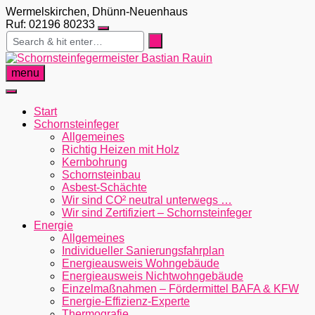
Skip
Wermelskirchen, Dhünn-Neuenhaus
to
Ruf: 02196 80233
content
menu
Start
Schornsteinfeger
Allgemeines
Richtig Heizen mit Holz
Kernbohrung
Schornsteinbau
Asbest-Schächte
Wir sind CO² neutral unterwegs …
Wir sind Zertifiziert – Schornsteinfeger
Energie
Allgemeines
Individueller Sanierungsfahrplan
Energieausweis Wohngebäude
Energieausweis Nichtwohngebäude
Einzelmaßnahmen – Fördermittel BAFA & KFW
Energie-Effizienz-Experte
Thermografie