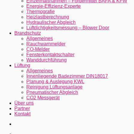
Einzelmaßnahmen – Fördermittel BAFA & KFW
Energie-Effizienz-Experte
Thermografie
Heizlastberechnung
Hydraulischer Abgleich
Luftdichtigkeitsmessung – Blower Door
Brandschutz
Allgemeines
Rauchwarnmelder
CO-Melder
Fensterkontaktschalter
Wanddurchführung
Lüftung
Allgemeines
Innenliegende Badezimmer DIN18017
Planung & Auslegung KWL
Reinigung Lüftungsanlage
Pneumatischer Abgleich
CO2 Messgerät
Über uns
Partner
Kontakt