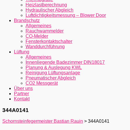
Heizlastberechnung
Hydraulischer Abgleich
Luftdichtigkeitsmessung – Blower Door
Brandschutz
Allgemeines
Rauchwarnmelder
CO-Melder
Fensterkontaktschalter
Wanddurchführung
Lüftung
Allgemeines
Innenliegende Badezimmer DIN18017
Planung & Auslegung KWL
Reinigung Lüftungsanlage
Pneumatischer Abgleich
CO2 Messgerät
Über uns
Partner
Kontakt
344A0141
Schornsteinfegermeister Bastian Rauin
>
344A0141