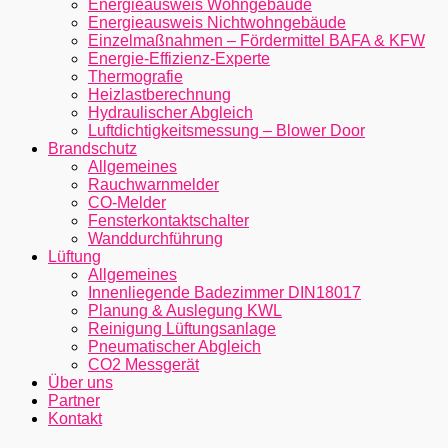
Energieausweis Wohngebäude
Energieausweis Nichtwohngebäude
Einzelmaßnahmen – Fördermittel BAFA & KFW
Energie-Effizienz-Experte
Thermografie
Heizlastberechnung
Hydraulischer Abgleich
Luftdichtigkeitsmessung – Blower Door
Brandschutz
Allgemeines
Rauchwarnmelder
CO-Melder
Fensterkontaktschalter
Wanddurchführung
Lüftung
Allgemeines
Innenliegende Badezimmer DIN18017
Planung & Auslegung KWL
Reinigung Lüftungsanlage
Pneumatischer Abgleich
CO2 Messgerät
Über uns
Partner
Kontakt