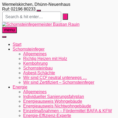
Skip
Wermelskirchen, Dhünn-Neuenhaus
to
Ruf: 02196 80233
content
menu
Start
Schornsteinfeger
Allgemeines
Richtig Heizen mit Holz
Kernbohrung
Schornsteinbau
Asbest-Schächte
Wir sind CO² neutral unterwegs …
Wir sind Zertifiziert – Schornsteinfeger
Energie
Allgemeines
Individueller Sanierungsfahrplan
Energieausweis Wohngebäude
Energieausweis Nichtwohngebäude
Einzelmaßnahmen – Fördermittel BAFA & KFW
Energie-Effizienz-Experte