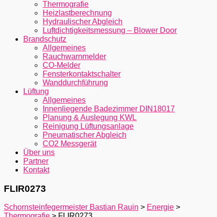
Thermografie
Heizlastberechnung
Hydraulischer Abgleich
Luftdichtigkeitsmessung – Blower Door
Brandschutz
Allgemeines
Rauchwarnmelder
CO-Melder
Fensterkontaktschalter
Wanddurchführung
Lüftung
Allgemeines
Innenliegende Badezimmer DIN18017
Planung & Auslegung KWL
Reinigung Lüftungsanlage
Pneumatischer Abgleich
CO2 Messgerät
Über uns
Partner
Kontakt
FLIR0273
Schornsteinfegermeister Bastian Rauin
>
Energie
>
Thermografie
>
FLIR0273