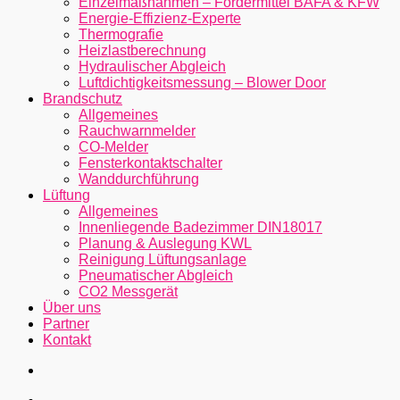
Einzelmaßnahmen – Fördermittel BAFA & KFW
Energie-Effizienz-Experte
Thermografie
Heizlastberechnung
Hydraulischer Abgleich
Luftdichtigkeitsmessung – Blower Door
Brandschutz
Allgemeines
Rauchwarnmelder
CO-Melder
Fensterkontaktschalter
Wanddurchführung
Lüftung
Allgemeines
Innenliegende Badezimmer DIN18017
Planung & Auslegung KWL
Reinigung Lüftungsanlage
Pneumatischer Abgleich
CO2 Messgerät
Über uns
Partner
Kontakt