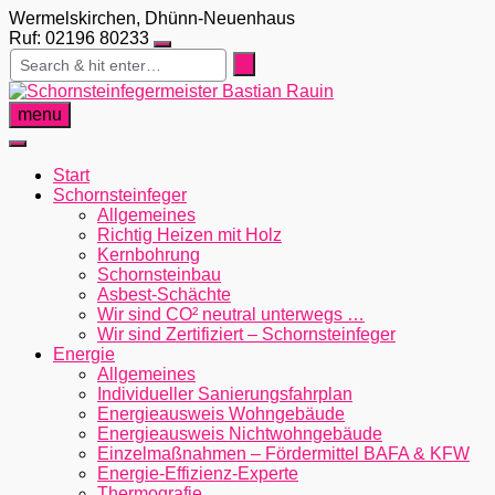
Skip
Wermelskirchen, Dhünn-Neuenhaus
to
Ruf: 02196 80233
content
menu
Start
Schornsteinfeger
Allgemeines
Richtig Heizen mit Holz
Kernbohrung
Schornsteinbau
Asbest-Schächte
Wir sind CO² neutral unterwegs …
Wir sind Zertifiziert – Schornsteinfeger
Energie
Allgemeines
Individueller Sanierungsfahrplan
Energieausweis Wohngebäude
Energieausweis Nichtwohngebäude
Einzelmaßnahmen – Fördermittel BAFA & KFW
Energie-Effizienz-Experte
Thermografie