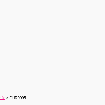
fie
>
FLIR0095