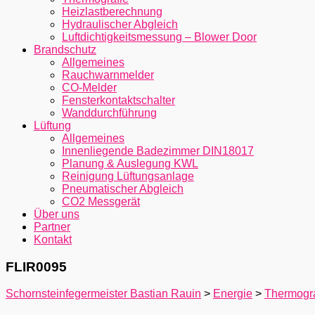
Heizlastberechnung
Hydraulischer Abgleich
Luftdichtigkeitsmessung – Blower Door
Brandschutz
Allgemeines
Rauchwarnmelder
CO-Melder
Fensterkontaktschalter
Wanddurchführung
Lüftung
Allgemeines
Innenliegende Badezimmer DIN18017
Planung & Auslegung KWL
Reinigung Lüftungsanlage
Pneumatischer Abgleich
CO2 Messgerät
Über uns
Partner
Kontakt
FLIR0095
Schornsteinfegermeister Bastian Rauin
>
Energie
>
Thermogra